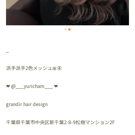
_
派手派手2色メッシュ🎀🦋
❤︎ @___yuricham___ ❤︎
grandir hair design
千葉県千葉市中央区新千葉2-8-9松樹マンション2F