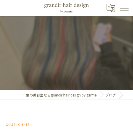
_
千葉の美容室ならgrandir hair design by germe
ブログ
_
_
2025/04/15