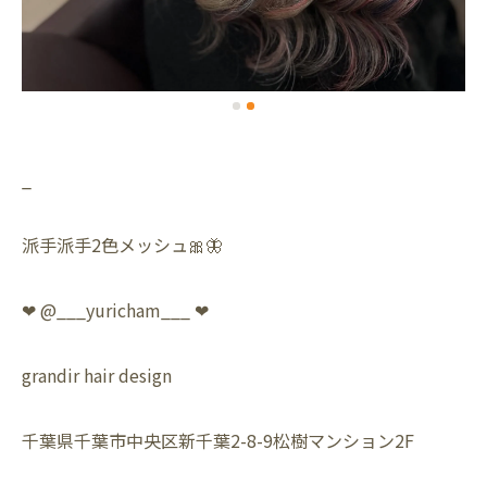
_
派手派手2色メッシュ🎀🦋
❤︎ @___yuricham___ ❤︎
grandir hair design
千葉県千葉市中央区新千葉2-8-9松樹マンション2F