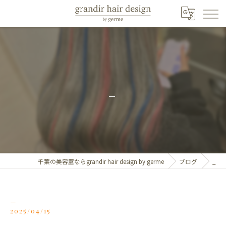
_
千葉の美容室ならgrandir hair design by germe
ブログ
_
_
2025/04/15