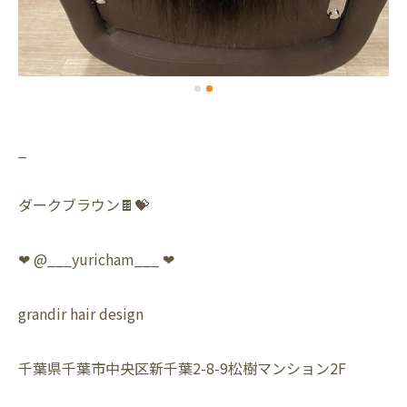
_
ダークブラウン🍫💝
❤︎ @___yuricham___ ❤︎
grandir hair design
千葉県千葉市中央区新千葉2-8-9松樹マンション2F