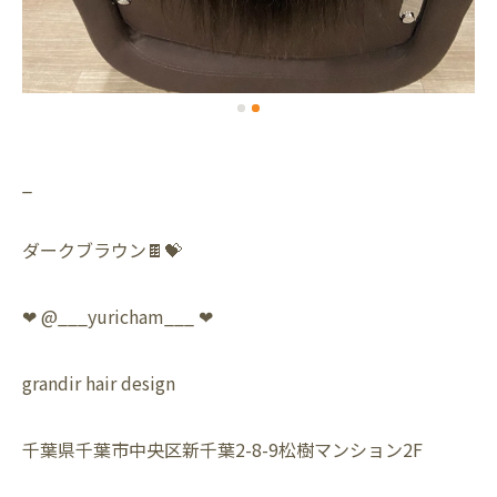
_
ダークブラウン🍫💝
❤︎ @___yuricham___ ❤︎
grandir hair design
千葉県千葉市中央区新千葉2-8-9松樹マンション2F