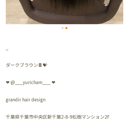
_
ダークブラウン🍫💝
❤︎ @___yuricham___ ❤︎
grandir hair design
千葉県千葉市中央区新千葉2-8-9松樹マンション2F