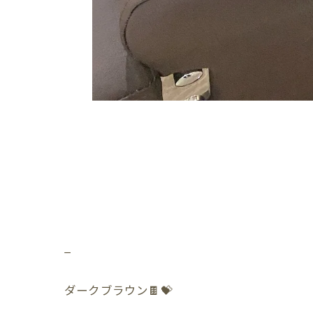
_
ダークブラウン🍫💝