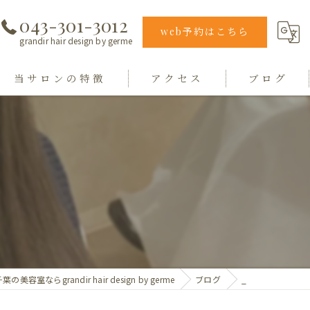
043-301-3012
web予約はこちら
grandir hair design by germe
当サロンの特徴
アクセス
ブログ
エクステ
grandir hair design by germe
カラー
hair design germe
縮毛矯正
毛質
トリートメント
葉の美容室ならgrandir hair design by germe
ブログ
_