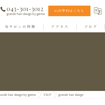
043-301-3012
web予約はこちら
grandir hair design by germe
当サロンの特徴
アクセス
ブログ
エクステ
grandir hair design by germe
カラー
hair design germe
縮毛矯正
毛質
トリートメント
r hair design by germe
ブログ
grandir hair design