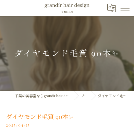
ダイヤモンド毛質 90本✨️
千葉の美容室ならgrandir hair design by germe
ブログ
ダイヤモンド毛質 90本✨️
ダイヤモンド毛質 90本✨️
2025/04/15