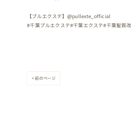
【プルエクステ】@pullexte_official⁡
⁡#千葉プルエクステ#千葉エクステ#千葉髪質
< 前のページ