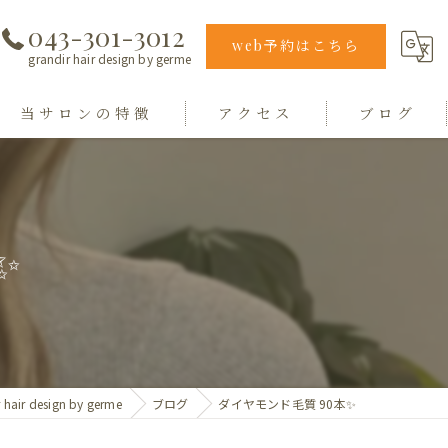
043-301-3012
web予約はこちら
grandir hair design by germe
当サロンの特徴
アクセス
ブログ
エクステ
grandir hair design by germe
カラー
hair design germe
️
縮毛矯正
毛質
トリートメント
r design by germe
ブログ
ダイヤモンド毛質 90本✨️