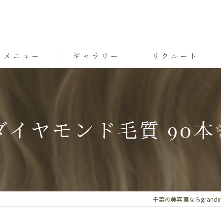
メニュー
ギャラリー
リクルート
ダイヤモンド毛質 90本✨
千葉の美容室ならgrandir hai