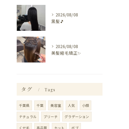
2026/08/08
黒髪🎵
2026/08/08
美髪縮毛矯正✨️
タグ
Tags
千葉県
千葉
美容室
人気
小顔
ナチュラル
ブリーチ
グラデーション
くせ毛
高品質
カット
ボブ