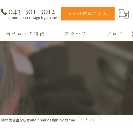
043-301-3012
web予約はこちら
grandir hair design by germe
当サロンの特徴
アクセス
ブログ
エクステ
grandir hair design by germe
カラー
hair design germe
縮毛矯正
毛質
トリートメント
葉の美容室ならgrandir hair design by germe
ブログ
_