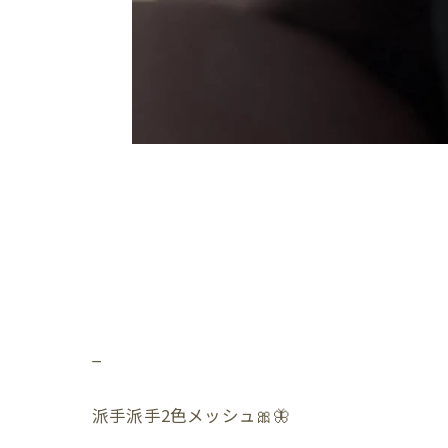
_
派手派手2色メッシュ🎀🦋