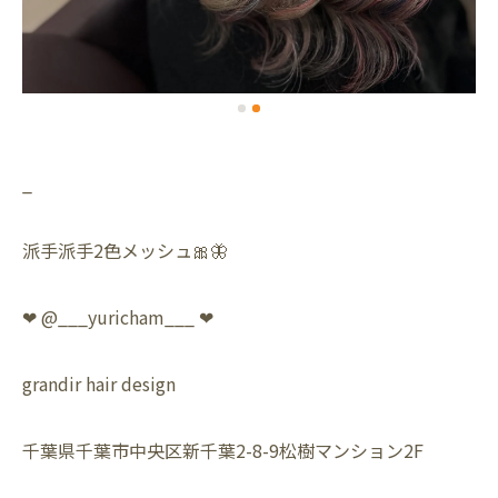
_
派手派手2色メッシュ🎀🦋
❤︎ @___yuricham___ ❤︎
grandir hair design
千葉県千葉市中央区新千葉2-8-9松樹マンション2F