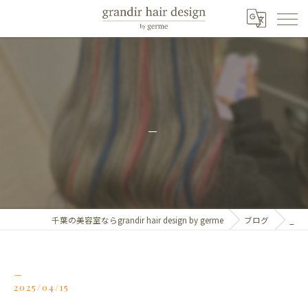
_
千葉の美容室ならgrandir hair design by germe
ブログ
_
_
2025/04/15