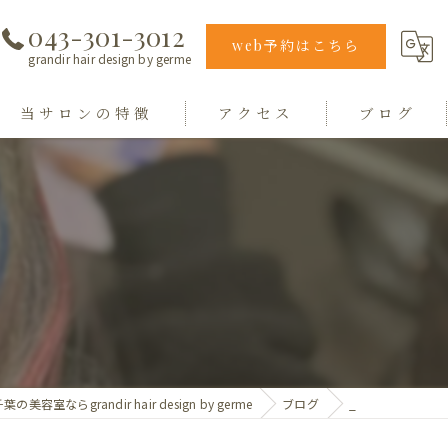
043-301-3012
web予約はこちら
grandir hair design by germe
当サロンの特徴
アクセス
ブログ
エクステ
grandir hair design by germe
カラー
hair design germe
縮毛矯正
毛質
トリートメント
葉の美容室ならgrandir hair design by germe
ブログ
_