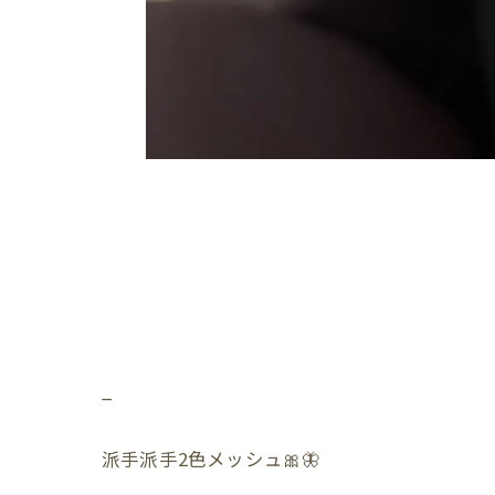
_
派手派手2色メッシュ🎀🦋