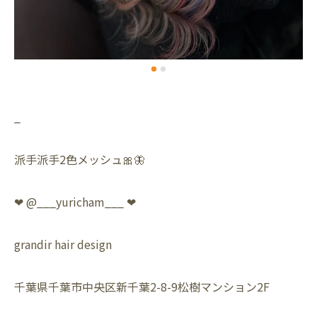
_
派手派手2色メッシュ🎀🦋
❤︎ @___yuricham___ ❤︎
grandir hair design
千葉県千葉市中央区新千葉2-8-9松樹マンション2F