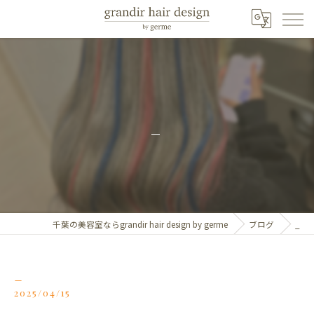
_
千葉の美容室ならgrandir hair design by germe
ブログ
_
_
2025/04/15