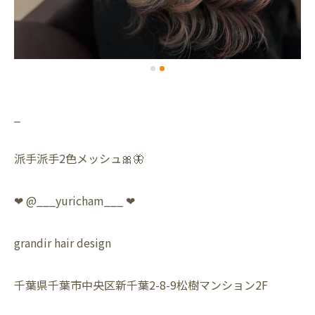
_
派手派手2色メッシュ🎀🦋
❤︎ @___yuricham___ ❤︎
grandir hair design
千葉県千葉市中央区新千葉2-8-9松樹マンション2F