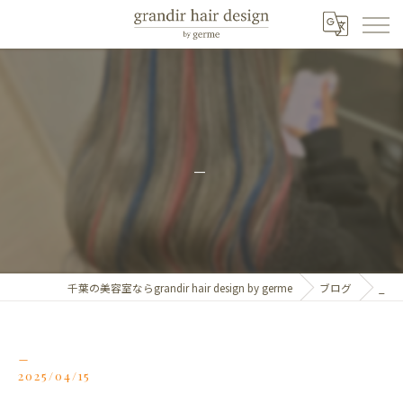
_
千葉の美容室ならgrandir hair design by germe
ブログ
_
_
2025/04/15