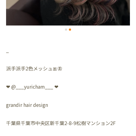
_
派手派手2色メッシュ🎀🦋
❤︎ @___yuricham___ ❤︎
grandir hair design
千葉県千葉市中央区新千葉2-8-9松樹マンション2F