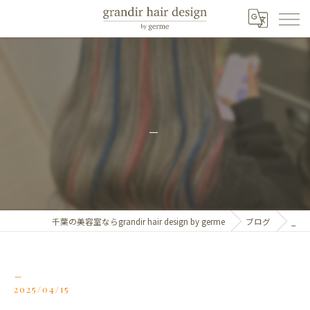
_
千葉の美容室ならgrandir hair design by germe
ブログ
_
_
2025/04/15