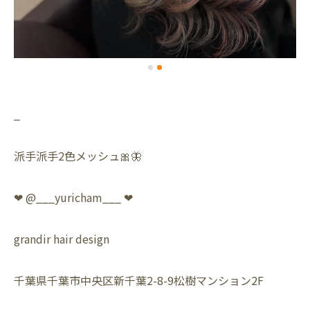
_
派手派手2色メッシュ🎀🦋
❤︎ @___yuricham___ ❤︎
grandir hair design
千葉県千葉市中央区新千葉2-8-9松樹マンション2F