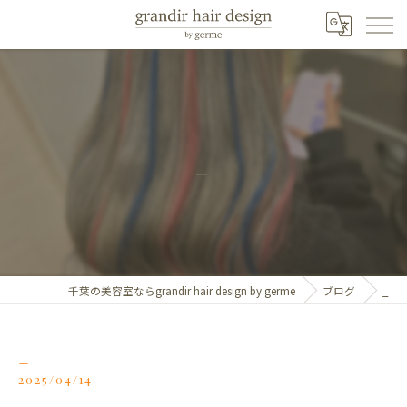
_
千葉の美容室ならgrandir hair design by germe
ブログ
_
_
2025/04/14