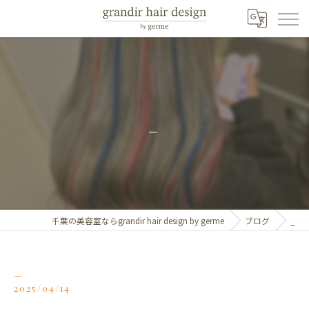
_
千葉の美容室ならgrandir hair design by germe
ブログ
_
_
2025/04/14