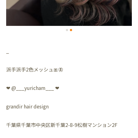
_
派手派手2色メッシュ🎀🦋
❤︎ @___yuricham___ ❤︎
grandir hair design
千葉県千葉市中央区新千葉2-8-9松樹マンション2F