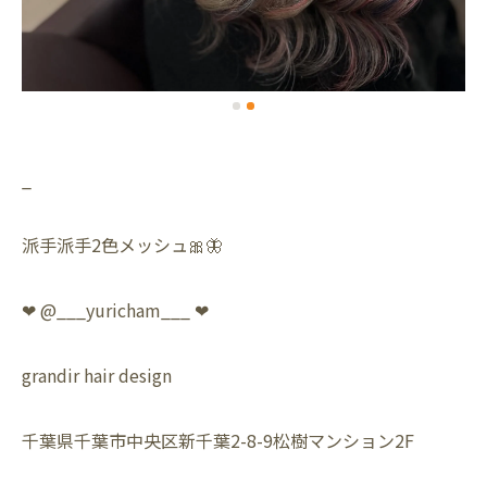
_
派手派手2色メッシュ🎀🦋
❤︎ @___yuricham___ ❤︎
grandir hair design
千葉県千葉市中央区新千葉2-8-9松樹マンション2F