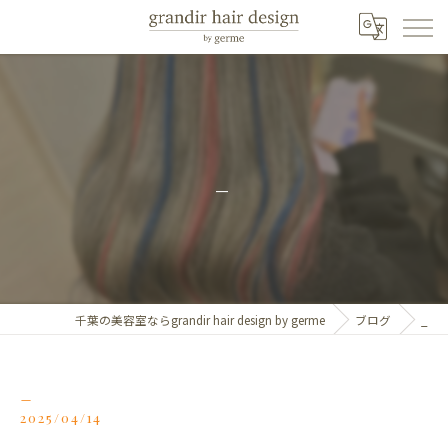
_
千葉の美容室ならgrandir hair design by germe
ブログ
_
_
2025/04/14