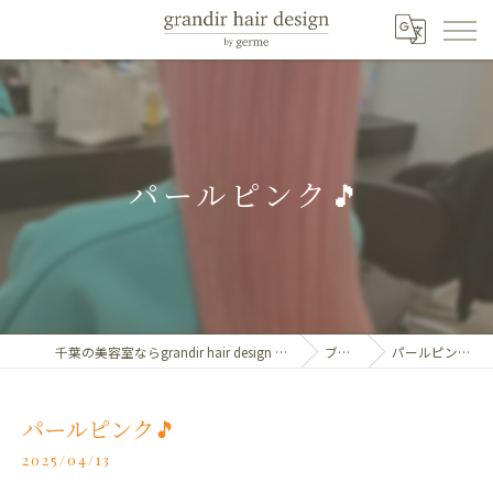
パールピンク🎵
千葉の美容室ならgrandir hair design by germe
ブログ
パールピンク🎵
パールピンク🎵
2025/04/13