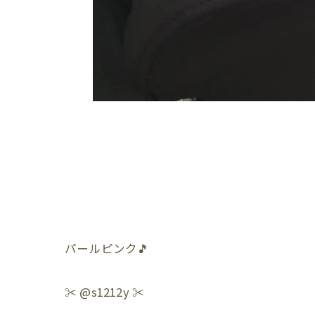
パールピンク🎵
✂️ @s1212y ✂️