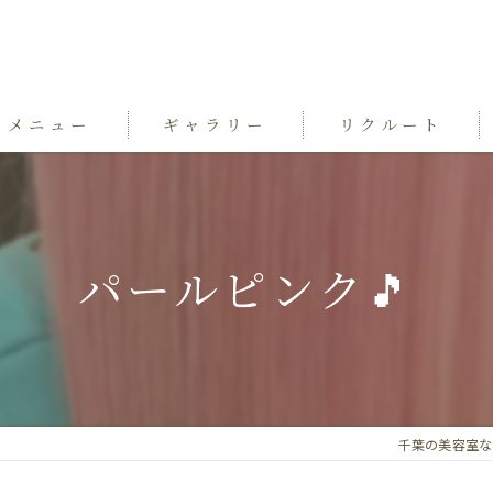
メニュー
ギャラリー
リクルート
パールピンク🎵
千葉の美容室ならgra