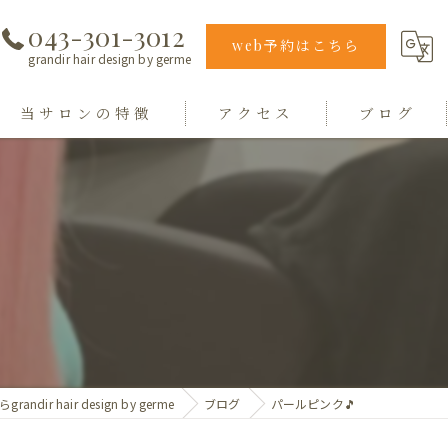
043-301-3012
web予約はこちら
grandir hair design by germe
当サロンの特徴
アクセス
ブログ
エクステ
grandir hair design by germe
カラー
hair design germe
縮毛矯正
毛質
トリートメント
ndir hair design by germe
ブログ
パールピンク🎵