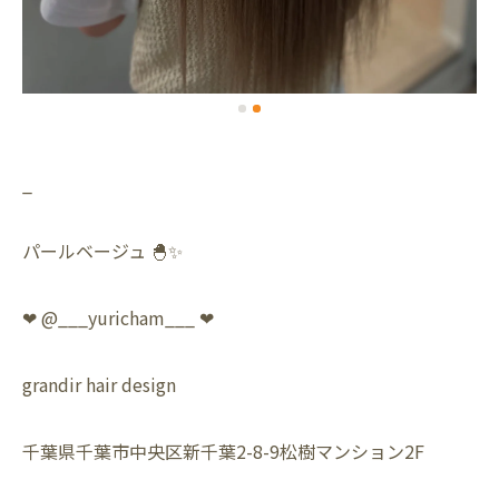
_
パールベージュ 🐣✨
❤︎ @___yuricham___ ❤︎
grandir hair design
千葉県千葉市中央区新千葉2-8-9松樹マンション2F