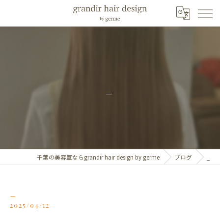
_
千葉の美容室ならgrandir hair design by germe
ブログ
_
_
2025/04/12