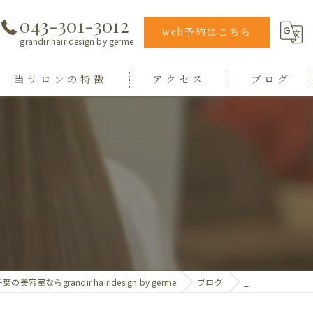
043-301-3012
web予約はこちら
grandir hair design by germe
当サロンの特徴
アクセス
ブログ
エクステ
grandir hair design by germe
カラー
hair design germe
縮毛矯正
毛質
トリートメント
葉の美容室ならgrandir hair design by germe
ブログ
_