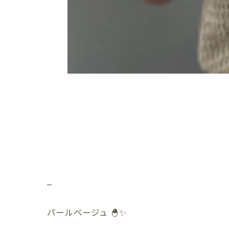
_
パールベージュ 🐣✨