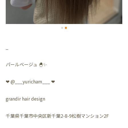
_
パールベージュ 🐣✨
❤︎ @___yuricham___ ❤︎
grandir hair design
千葉県千葉市中央区新千葉2-8-9松樹マンション2F