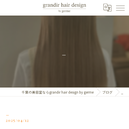
_
千葉の美容室ならgrandir hair design by germe
ブログ
_
_
2025/04/12