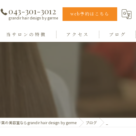
043-301-3012
web予約はこちら
grandir hair design by germe
当サロンの特徴
アクセス
ブログ
エクステ
grandir hair design by germe
カラー
hair design germe
縮毛矯正
毛質
トリートメント
葉の美容室ならgrandir hair design by germe
ブログ
_