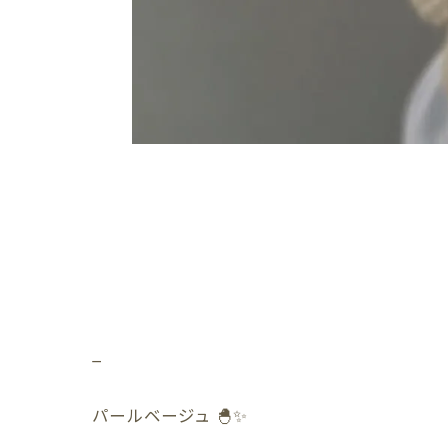
_
パールベージュ 🐣✨