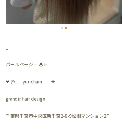
_
パールベージュ 🐣✨
❤︎ @___yuricham___ ❤︎
grandir hair design
千葉県千葉市中央区新千葉2-8-9松樹マンション2F