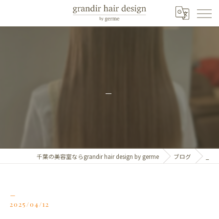
_
千葉の美容室ならgrandir hair design by germe
ブログ
_
_
2025/04/12