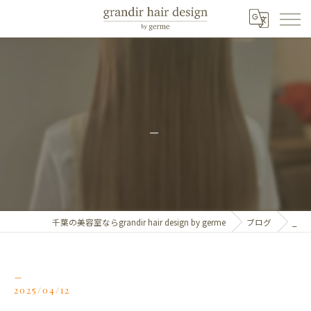
_
千葉の美容室ならgrandir hair design by germe
ブログ
_
_
2025/04/12