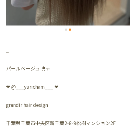
_
パールベージュ 🐣✨
❤︎ @___yuricham___ ❤︎
grandir hair design
千葉県千葉市中央区新千葉2-8-9松樹マンション2F