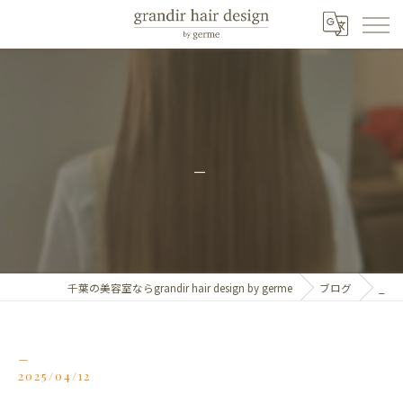
_
千葉の美容室ならgrandir hair design by germe
ブログ
_
_
2025/04/12