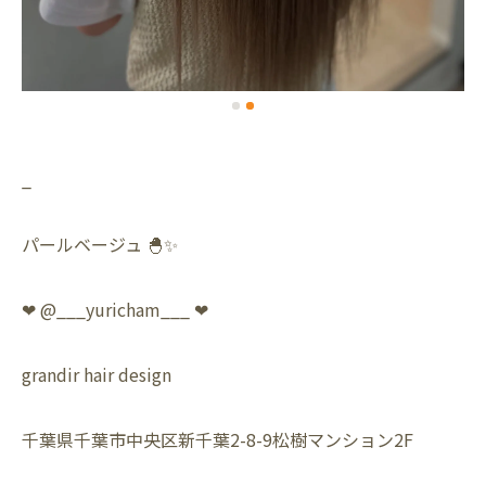
_
パールベージュ 🐣✨
❤︎ @___yuricham___ ❤︎
grandir hair design
千葉県千葉市中央区新千葉2-8-9松樹マンション2F