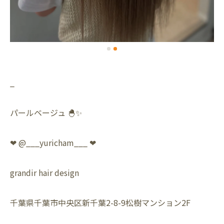
_
パールベージュ 🐣✨
❤︎ @___yuricham___ ❤︎
grandir hair design
千葉県千葉市中央区新千葉2-8-9松樹マンション2F