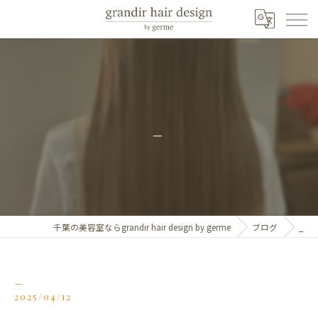
_
千葉の美容室ならgrandir hair design by germe
ブログ
_
_
2025/04/12