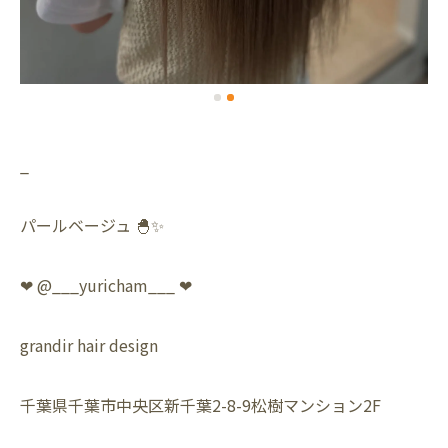
_
パールベージュ 🐣✨
❤︎ @___yuricham___ ❤︎
grandir hair design
千葉県千葉市中央区新千葉2-8-9松樹マンション2F