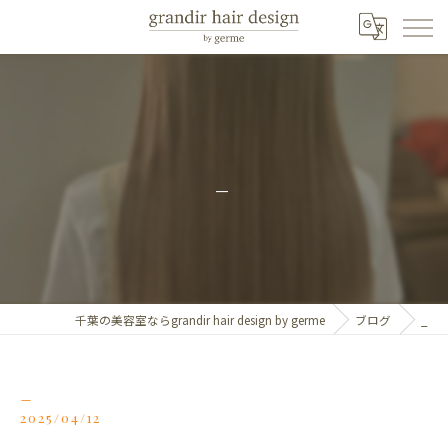
_
千葉の美容室ならgrandir hair design by germe
ブログ
_
_
2025/04/12