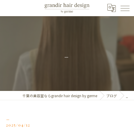
_
千葉の美容室ならgrandir hair design by germe
ブログ
_
_
2025/04/12