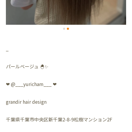
_
パールベージュ 🐣✨
❤︎ @___yuricham___ ❤︎
grandir hair design
千葉県千葉市中央区新千葉2-8-9松樹マンション2F