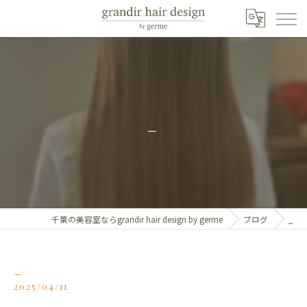
_
千葉の美容室ならgrandir hair design by germe
ブログ
_
_
2025/04/11