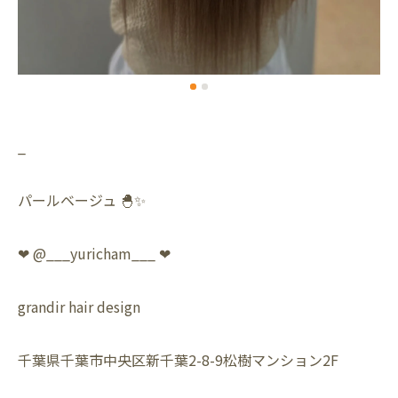
_
パールベージュ 🐣✨
❤︎ @___yuricham___ ❤︎
grandir hair design
千葉県千葉市中央区新千葉2-8-9松樹マンション2F