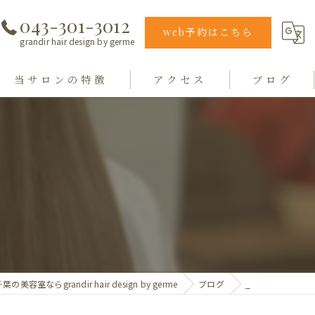
043-301-3012
web予約はこちら
grandir hair design by germe
当サロンの特徴
アクセス
ブログ
エクステ
grandir hair design by germe
カラー
hair design germe
縮毛矯正
毛質
トリートメント
葉の美容室ならgrandir hair design by germe
ブログ
_