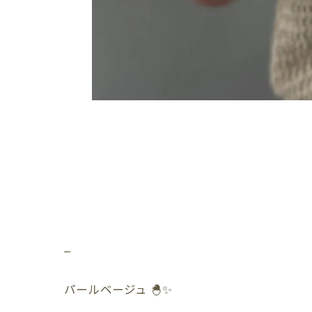
_
パールベージュ 🐣✨