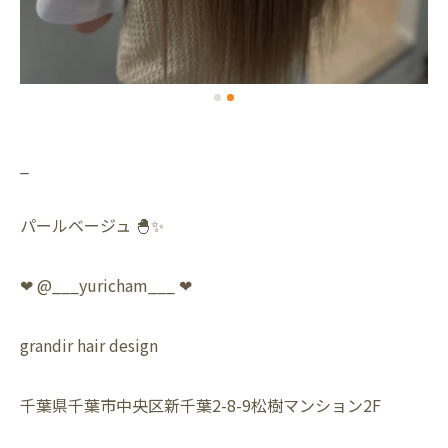
_
パールベージュ 🐣✨
❤︎ @___yuricham___ ❤︎
grandir hair design
千葉県千葉市中央区新千葉2-8-9松樹マンション2F