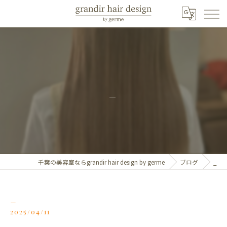
_
千葉の美容室ならgrandir hair design by germe
ブログ
_
_
2025/04/11