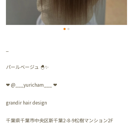
_
パールベージュ 🐣✨
❤︎ @___yuricham___ ❤︎
grandir hair design
千葉県千葉市中央区新千葉2-8-9松樹マンション2F