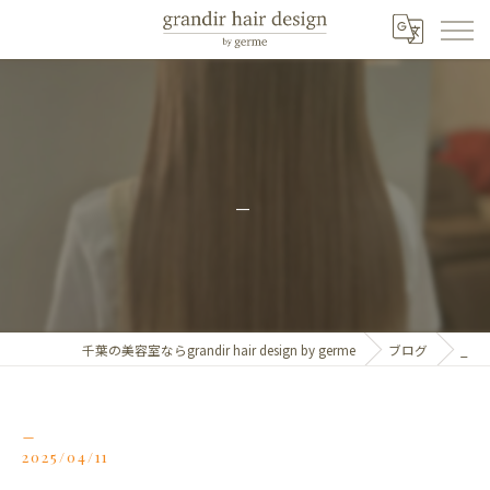
_
千葉の美容室ならgrandir hair design by germe
ブログ
_
_
2025/04/11