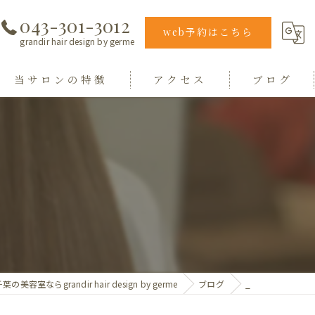
043-301-3012
web予約はこちら
grandir hair design by germe
当サロンの特徴
アクセス
ブログ
エクステ
grandir hair design by germe
カラー
hair design germe
縮毛矯正
毛質
トリートメント
葉の美容室ならgrandir hair design by germe
ブログ
_