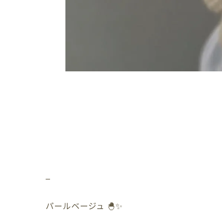
_
パールベージュ 🐣✨