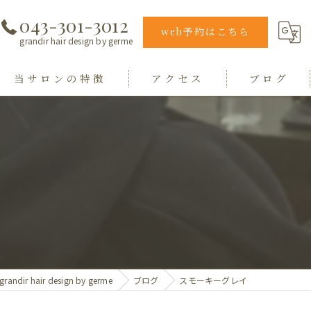
043-301-3012
web予約はこちら
grandir hair design by germe
当サロンの特徴
アクセス
ブログ
エクステ
grandir hair design by germe
カラー
hair design germe
縮毛矯正
毛質
トリートメント
ir hair design by germe
ブログ
スモーキーグレイ