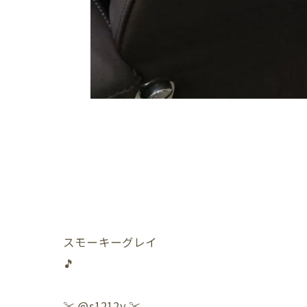
スモーキーグレイ
🎵
✂️ @s1212y ✂️