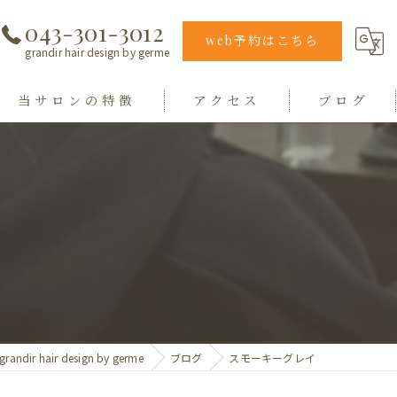
043-301-3012
web予約はこちら
grandir hair design by germe
当サロンの特徴
アクセス
ブログ
エクステ
grandir hair design by germe
カラー
hair design germe
縮毛矯正
毛質
トリートメント
ir hair design by germe
ブログ
スモーキーグレイ