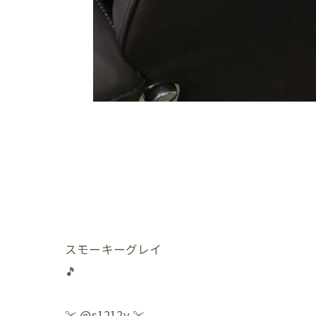
スモーキーグレイ
🎵
✂️ @s1212y ✂️