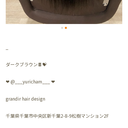
_
ダークブラウン🍫💝
❤︎ @___yuricham___ ❤︎
grandir hair design
千葉県千葉市中央区新千葉2-8-9松樹マンション2F