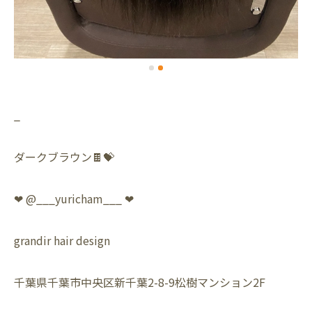
_
ダークブラウン🍫💝
❤︎ @___yuricham___ ❤︎
grandir hair design
千葉県千葉市中央区新千葉2-8-9松樹マンション2F