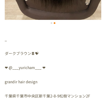
_
ダークブラウン🍫💝
❤︎ @___yuricham___ ❤︎
grandir hair design
千葉県千葉市中央区新千葉2-8-9松樹マンション2F