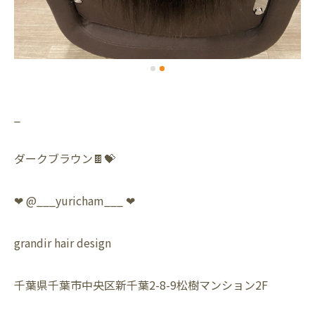
_
ダークブラウン🍫💝
❤︎ @___yuricham___ ❤︎
grandir hair design
千葉県千葉市中央区新千葉2-8-9松樹マンション2F