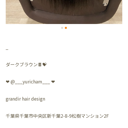
_
ダークブラウン🍫💝
❤︎ @___yuricham___ ❤︎
grandir hair design
千葉県千葉市中央区新千葉2-8-9松樹マンション2F