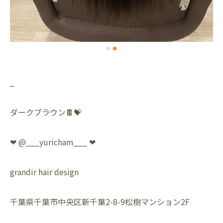
_
ダークブラウン🍫💝
❤︎ @___yuricham___ ❤︎
grandir hair design
千葉県千葉市中央区新千葉2-8-9松樹マンション2F