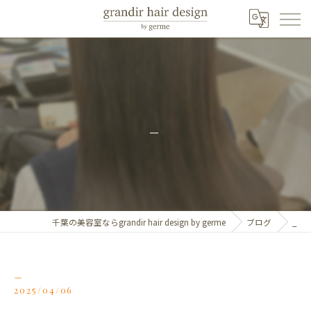
_
千葉の美容室ならgrandir hair design by germe
ブログ
_
_
2025/04/06