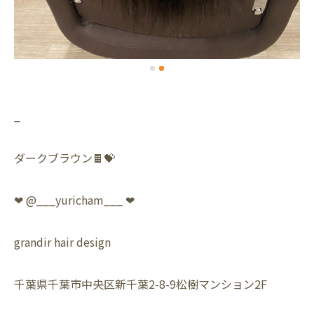
_
ダークブラウン🍫💝
❤︎ @___yuricham___ ❤︎
grandir hair design
千葉県千葉市中央区新千葉2-8-9松樹マンション2F