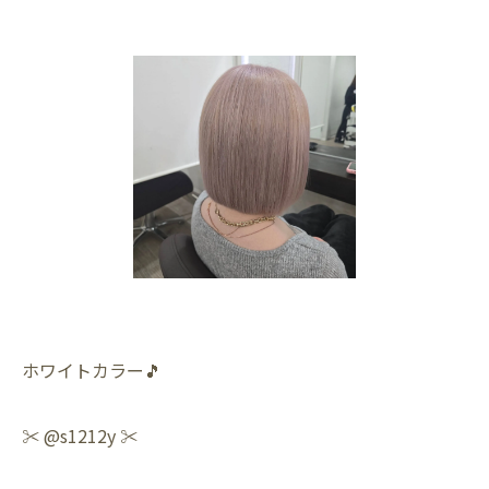
ホワイトカラー🎵
✂️ @s1212y ✂️