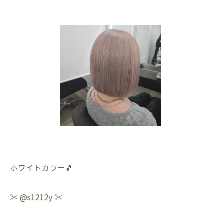
ホワイトカラー🎵
✂️ @s1212y ✂️