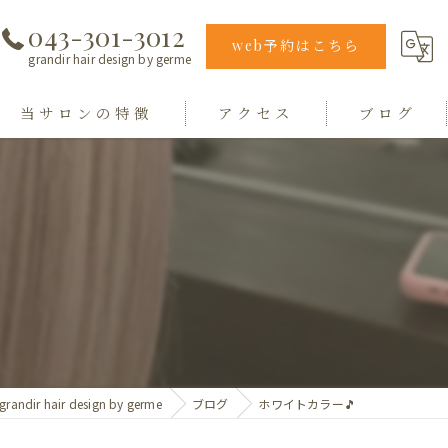
043-301-3012
web予約はこちら
grandir hair design by germe
当サロンの特徴
アクセス
ブログ
エクステ
grandir hair design by germe
カラー
hair design germe
縮毛矯正
毛質
トリートメント
ir hair design by germe
ブログ
ホワイトカラー🎵