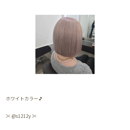
ホワイトカラー🎵
✂️ @s1212y ✂️