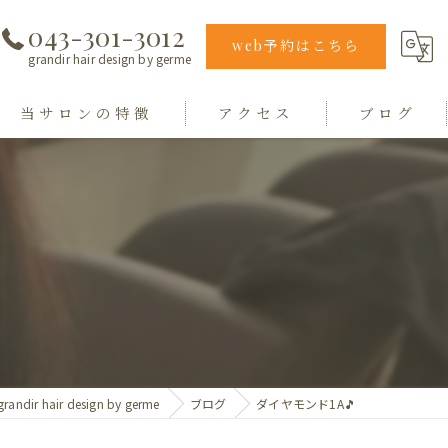
043-301-3012
web予約はこちら
grandir hair design by germe
当サロンの特徴
アクセス
ブログ
エクステ
grandir hair design by germe
カラー
hair design germe
縮毛矯正
毛質
トリートメント
ir hair design by germe
ブログ
ダイヤモンド1A🎵