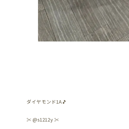
ダイヤモンド1A🎵
✂️ @s1212y ✂️